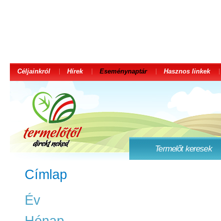
Céljainkról
Hírek
Eseménynaptár
Hasznos linkek
Termelőt keresek
Címlap
Év
Hónap