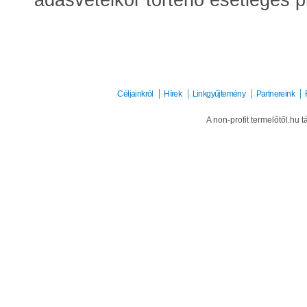
adásvételkor történő esetleges 
Céljainkról
Hírek
Linkgyűjtemény
Partnereink
A non-profit termelőtől.hu t