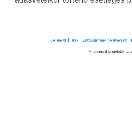
adásvételkor történő esetleges 
Céljainkról
Hírek
Linkgyűjtemény
Partnereink
A non-profit termelőtől.hu t