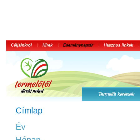
Céljainkról
Hírek
Eseménynaptár
Hasznos linkek
Termelőt keresek
Címlap
Év
Hónap